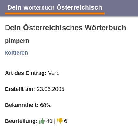
Dein
Österreichisch
Wörterbuch
Dein Österreichisches Wörterbuch
pimpern
A
B
C
D
E
F
G
H
I
koitieren
Art des Eintrag:
Verb
J
K
L
M
N
O
P
Q
R
Erstellt am:
23.06.2005
S
T
U
V
W
X
Y
Z
Bekanntheit:
68%
Beurteilung:
40 |
6