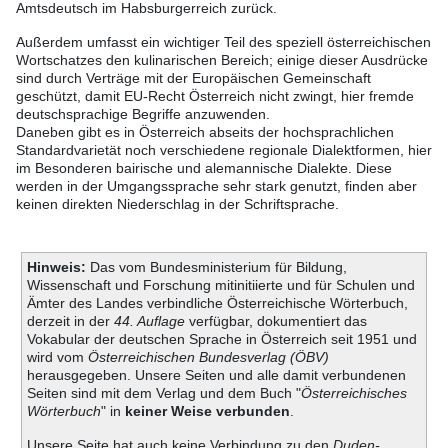
Amtsdeutsch im Habsburgerreich zurück.
Außerdem umfasst ein wichtiger Teil des speziell österreichischen
Wortschatzes den kulinarischen Bereich; einige dieser Ausdrücke
sind durch Verträge mit der Europäischen Gemeinschaft
geschützt, damit EU-Recht Österreich nicht zwingt, hier fremde
deutschsprachige Begriffe anzuwenden.
Daneben gibt es in Österreich abseits der hochsprachlichen
Standardvarietät noch verschiedene regionale Dialektformen, hier
im Besonderen bairische und alemannische Dialekte. Diese
werden in der Umgangssprache sehr stark genutzt, finden aber
keinen direkten Niederschlag in der Schriftsprache.
Hinweis:
Das vom Bundesministerium für Bildung,
Wissenschaft und Forschung mitinitiierte und für Schulen und
Ämter des Landes verbindliche Österreichische Wörterbuch,
derzeit in der
44. Auflage
verfügbar, dokumentiert das
Vokabular der deutschen Sprache in Österreich seit 1951 und
wird vom
Österreichischen Bundesverlag (ÖBV)
herausgegeben. Unsere Seiten und alle damit verbundenen
Seiten sind mit dem Verlag und dem Buch "
Österreichisches
Wörterbuch
" in
keiner Weise verbunden
.
Unsere Seite hat auch keine Verbindung zu den
Duden-