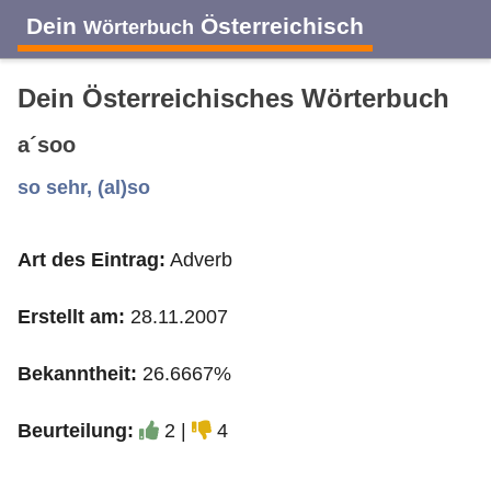
Dein
Österreichisch
Wörterbuch
Dein Österreichisches Wörterbuch
a´soo
A
B
C
D
E
F
G
H
I
so sehr, (al)so
Art des Eintrag:
Adverb
J
K
L
M
N
O
P
Q
R
Erstellt am:
28.11.2007
S
T
U
V
W
X
Y
Z
Bekanntheit:
26.6667%
Beurteilung:
2 |
4