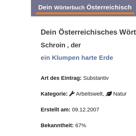
Dein
Österreichisch
Wörterbuch
Dein Österreichisches Wör
Schroin , der
A
B
C
D
ein Klumpen harte Erde
O
P
Q
R
Art des Eintrag:
Substantiv
Kategorie:
Arbeitswelt,
Natur
Erstellt am:
09.12.2007
Bekanntheit:
67%