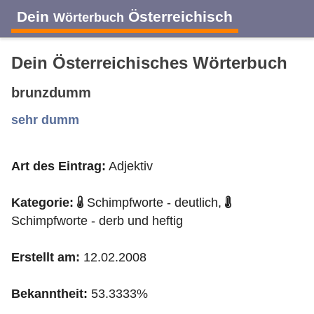
Dein
Österreichisch
Wörterbuch
Dein Österreichisches Wörterbuch
brunzdumm
A
B
C
D
E
F
G
H
I
sehr dumm
Art des Eintrag:
Adjektiv
J
K
L
M
N
O
P
Q
R
Kategorie:
Schimpfworte - deutlich,
S
T
U
V
W
X
Y
Z
Schimpfworte - derb und heftig
Erstellt am:
12.02.2008
Bekanntheit:
53.3333%