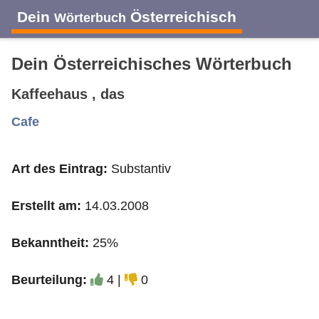
Dein
Österreichisch
Wörterbuch
Dein Österreichisches Wörterbuch
Kaffeehaus , das
A
B
C
D
E
F
G
H
I
Cafe
Art des Eintrag:
Substantiv
J
K
L
M
N
O
P
Q
R
Erstellt am:
14.03.2008
S
T
U
V
W
X
Y
Z
Bekanntheit:
25%
Beurteilung:
4 |
0