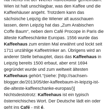
Wien ist halt unschlagbar, was den Kaffee und die
Kaffeehäuser angeht. Trotzdem kann das
sächsische Leipzig die Wiener alt ausschauen
lassen, denn Leipzig hat das „Zum Arabischen
Coffe Baum“, neben dem Café Procope in Paris die
älteste Kaffeeschänke Europas. 1556 wurde das
Kaffeehaus
zum ersten Mal erwähnt und lockt seit
1711 unzählige Kaffeetrinker an. Übrigens wird an
anderer Stelle behauptet, dass das
Kaffeehaus
in
Leipzig bereits 1500 erbaut, aber erst 1694
gegründet wurde und zum weltweit ältesten
Kaffeehaus
gehört."(siehe: [http://sachsen-
blogger.de/2013/05/der-kaffeebaum-in-leipzig-ist-
die-alteste-kaffeeschanke-europas/)]
Nichtsdestotrotz:
Kaffeehaus
ist ein typisch
österreichisches Wort. Der Deutsche lädt ein oder
geht ins
Café
- mit
é
.