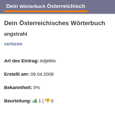
Dein
Österreichisch
Wörterbuch
Dein Österreichisches Wörterbuch
angstraht
A
B
C
D
E
F
G
H
I
verloren
Art des Eintrag:
Adjektiv
J
K
L
M
N
O
P
Q
R
Erstellt am:
09.04.2008
S
T
U
V
W
X
Y
Z
Bekanntheit:
0%
Beurteilung:
1 |
0