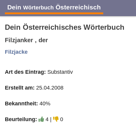
Dein
Österreichisch
Wörterbuch
Dein Österreichisches Wörterbuch
Filzjanker , der
A
B
C
D
E
F
G
H
I
Filzjacke
Art des Eintrag:
Substantiv
J
K
L
M
N
O
P
Q
R
Erstellt am:
25.04.2008
S
T
U
V
W
X
Y
Z
Bekanntheit:
40%
Beurteilung:
4 |
0