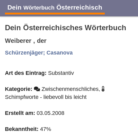
Dein
Österreichisch
Wörterbuch
Dein Österreichisches Wörterbuch
Weiberer , der
A
B
C
D
E
F
G
H
I
Schürzenjäger; Casanova
Art des Eintrag:
Substantiv
J
K
L
M
N
O
P
Q
R
Kategorie:
Zwischenmenschliches,
S
T
U
V
W
X
Y
Z
Schimpfworte - liebevoll bis leicht
Erstellt am:
03.05.2008
Bekanntheit:
47%