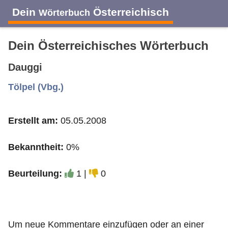
Dein
Österreichisch
Wörterbuch
Dein Österreichisches Wörterbuch
Dauggi
A
B
C
D
E
F
G
H
I
Tölpel (Vbg.)
Erstellt am:
05.05.2008
J
K
L
M
N
O
P
Q
R
Bekanntheit:
0%
S
T
U
V
W
X
Y
Z
Beurteilung:
1 |
0
Um neue Kommentare einzufügen oder an einer