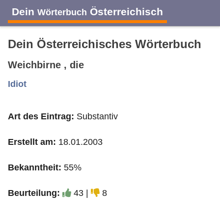
Dein
Österreichisch
Wörterbuch
Dein Österreichisches Wörterbuch
Weichbirne , die
A
B
C
D
E
F
G
H
I
Idiot
Art des Eintrag:
Substantiv
J
K
L
M
N
O
P
Q
R
Erstellt am:
18.01.2003
S
T
U
V
W
X
Y
Z
Bekanntheit:
55%
Beurteilung:
43 |
8