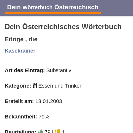
Dein
Österreichisch
Wörterbuch
Dein Österreichisches Wörterbuch
Eitrige , die
A
B
C
D
E
F
G
H
I
Käsekrainer
Art des Eintrag:
Substantiv
J
K
L
M
N
O
P
Q
R
Kategorie:
Essen und Trinken
S
T
U
V
W
X
Y
Z
Erstellt am:
18.01.2003
Bekanntheit:
70%
Beurteilung:
79 |
1