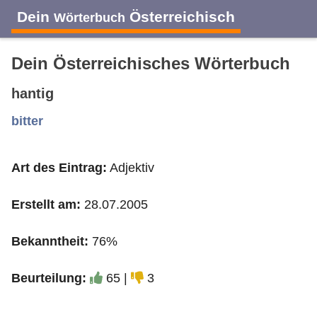
Dein
Österreichisch
Wörterbuch
Dein Österreichisches Wörterbuch
hantig
A
B
C
D
E
F
G
H
I
bitter
Art des Eintrag:
Adjektiv
J
K
L
M
N
O
P
Q
R
Erstellt am:
28.07.2005
S
T
U
V
W
X
Y
Z
Bekanntheit:
76%
Beurteilung:
65 |
3