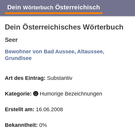
Dein
Österreichisch
Wörterbuch
Dein Österreichisches Wörterbuch
Seer
A
B
C
D
E
F
G
H
I
Bewohner von Bad Aussee, Altaussee,
Grundlsee
J
K
L
M
N
O
P
Q
R
Art des Eintrag:
Substantiv
S
T
U
V
W
X
Y
Z
Kategorie:
Humorige Bezeichnungen
Erstellt am:
16.06.2008
Bekanntheit:
0%