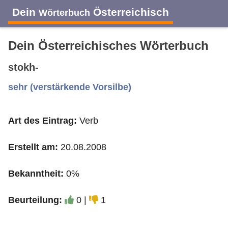
Dein
Österreichisch
Wörterbuch
Dein Österreichisches Wörterbuch
stokh-
A
B
C
D
E
F
G
H
I
sehr (verstärkende Vorsilbe)
Art des Eintrag:
Verb
J
K
L
M
N
O
P
Q
R
Erstellt am:
20.08.2008
S
T
U
V
W
X
Y
Z
Bekanntheit:
0%
Beurteilung:
0 |
1