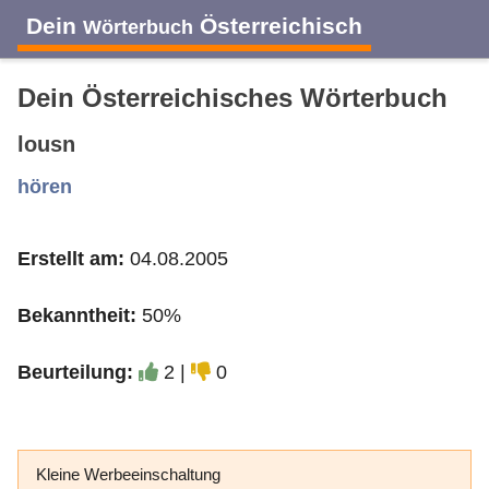
Dein
Österreichisch
Wörterbuch
Dein Österreichisches Wörterbuch
lousn
A
B
C
D
E
F
G
H
I
hören
Erstellt am:
04.08.2005
J
K
L
M
N
O
P
Q
R
Bekanntheit:
50%
S
T
U
V
W
X
Y
Z
Beurteilung:
2 |
0
Kleine Werbeeinschaltung