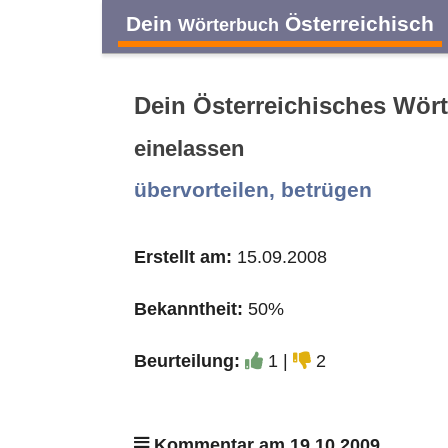
Dein
Österreichisch
Wörterbuch
Dein Österreichisches Wör
einelassen
A
B
C
D
übervorteilen, betrügen
O
P
Q
R
Erstellt am:
15.09.2008
Bekanntheit:
50%
Beurteilung:
1 |
2
Kommentar am 19.10.2009