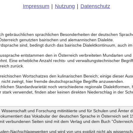
Impressum
|
Nutzung
|
Datenschutz
eich gebräuchlichen sprachlichen Besonderheiten der deutschen Sprac
 Österreich genutzten bairischen und alemannischen Dialekte.
rdsprache sind, bedingt durch das bairische Dialektkontinuum, auch i
Aussprache entstammen den in Österreich verbreiteten Mundarten und r
hnt. Eine erhebliche Anzahl rechts- und verwaltungstechnischer Begri
reich zurück.
rreichischen Wortschatzes den kulinarischen Bereich; einige dieser Au
 nicht zwingt, hier fremde deutschsprachige Begriffe anzuwenden.
chlichen Standardvarietät noch verschiedene regionale Dialektformen,
stark verwendet, finden aber keinen direkten Niederschlag in der Schr
Wissenschaft und Forschung mitinitiierte und für Schulen und Ämter d
dokumentiert das Vokabular der deutschen Sprache in Österreich seit
it verbundenen Seiten sind mit dem Verlag und dem Buch "
Österreic
uden-Nachschlagewerken
und wird von uns explizit nicht als wissensch