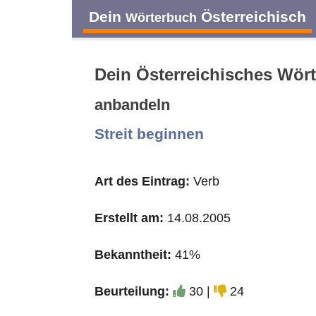
Dein
Österreichisch
Wörterbuch
Dein Österreichisches Wör
anbandeln
A
B
C
D
Streit beginnen
O
P
Q
R
Art des Eintrag:
Verb
Erstellt am:
14.08.2005
Bekanntheit:
41%
Beurteilung:
30 |
24