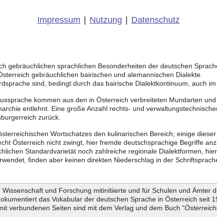
Impressum
|
Nutzung
|
Datenschutz
eich gebräuchlichen sprachlichen Besonderheiten der deutschen Sprac
 Österreich gebräuchlichen bairischen und alemannischen Dialekte.
rdsprache sind, bedingt durch das bairische Dialektkontinuum, auch i
Aussprache kommen aus den in Österreich verbreiteten Mundarten und r
chie entlehnt. Eine große Anzahl rechts- und verwaltungstechnischer
burgerreich zurück.
österreichischen Wortschatzes den kulinarischen Bereich; einige dieser
ht Österreich nicht zwingt, hier fremde deutschsprachige Begriffe a
chlichen Standardvarietät noch zahlreiche regionale Dialektformen, hie
endet, finden aber keinen direkten Niederschlag in der Schriftsprach
Wissenschaft und Forschung mitinitiierte und für Schulen und Ämter d
dokumentiert das Vokabular der deutschen Sprache in Österreich seit
it verbundenen Seiten sind mit dem Verlag und dem Buch "
Österreic