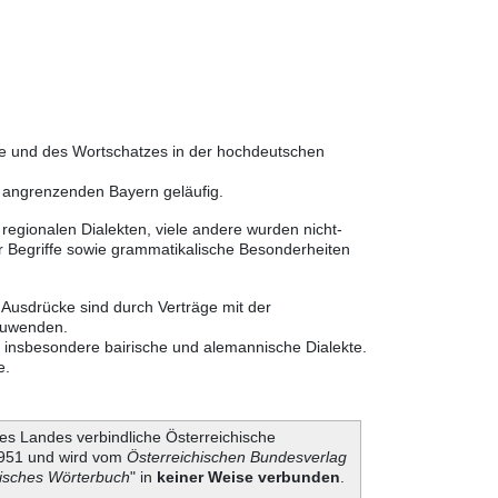
he und des Wortschatzes in der hochdeutschen
m angrenzenden Bayern geläufig.
egionalen Dialekten, viele andere wurden nicht-
 Begriffe sowie grammatikalische Besonderheiten
 Ausdrücke sind durch Verträge mit der
nzuwenden.
r insbesondere bairische und alemannische Dialekte.
e.
es Landes verbindliche Österreichische
 1951 und wird vom
Österreichischen Bundesverlag
hisches Wörterbuch
" in
keiner Weise verbunden
.