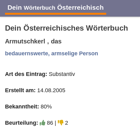
Dein
Österreichisch
Wörterbuch
Dein Österreichisches Wörterbuch
Armutschkerl , das
A
B
C
D
E
F
G
H
I
bedauernswerte, armselige Person
Art des Eintrag:
Substantiv
J
K
L
M
N
O
P
Q
R
Erstellt am:
14.08.2005
S
T
U
V
W
X
Y
Z
Bekanntheit:
80%
Beurteilung:
86 |
2