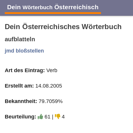
Dein
Österreichisch
Wörterbuch
Dein Österreichisches Wörterbuch
aufblatteln
A
B
C
D
E
F
G
H
I
jmd bloßstellen
Art des Eintrag:
Verb
J
K
L
M
N
O
P
Q
R
Erstellt am:
14.08.2005
S
T
U
V
W
X
Y
Z
Bekanntheit:
79.7059%
Beurteilung:
61 |
4