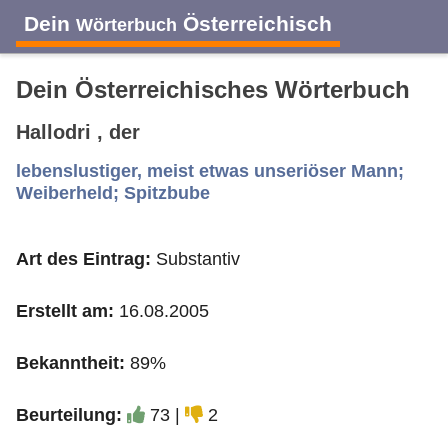
Dein
Österreichisch
Wörterbuch
Dein Österreichisches Wörterbuch
Hallodri , der
A
B
C
D
E
F
G
H
I
lebenslustiger, meist etwas unseriöser Mann;
Weiberheld; Spitzbube
J
K
L
M
N
O
P
Q
R
Art des Eintrag:
Substantiv
S
T
U
V
W
X
Y
Z
Erstellt am:
16.08.2005
Bekanntheit:
89%
Beurteilung:
73 |
2