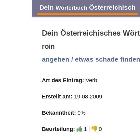
Dein
Österreichisch
Wörterbuch
Dein Österreichisches Wör
roin
A
B
C
D
angehen / etwas schade finde
O
P
Q
R
Art des Eintrag:
Verb
Erstellt am:
19.08.2009
Bekanntheit:
0%
Beurteilung:
1 |
0