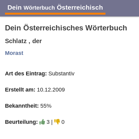
Dein
Österreichisch
Wörterbuch
Dein Österreichisches Wörterbuch
Schlatz , der
A
B
C
D
E
F
G
H
I
Morast
Art des Eintrag:
Substantiv
J
K
L
M
N
O
P
Q
R
Erstellt am:
10.12.2009
S
T
U
V
W
X
Y
Z
Bekanntheit:
55%
Beurteilung:
3 |
0