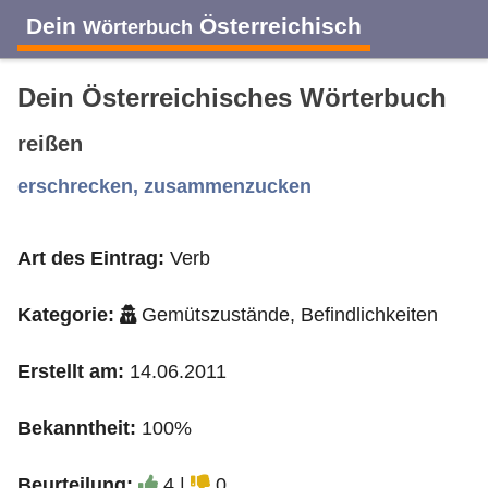
Dein
Österreichisch
Wörterbuch
Dein Österreichisches Wörterbuch
reißen
A
B
C
D
E
F
G
H
I
erschrecken, zusammenzucken
Art des Eintrag:
Verb
J
K
L
M
N
O
P
Q
R
Kategorie:
Gemütszustände, Befindlichkeiten
S
T
U
V
W
X
Y
Z
Erstellt am:
14.06.2011
Bekanntheit:
100%
Beurteilung:
4 |
0