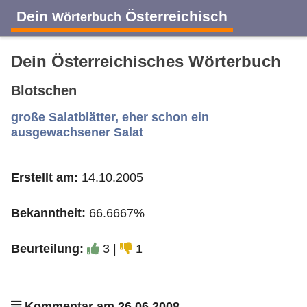
Dein
Österreichisch
Wörterbuch
Dein Österreichisches Wörterbuch
Blotschen
A
B
C
D
E
F
G
H
I
große Salatblätter, eher schon ein
ausgewachsener Salat
J
K
L
M
N
O
P
Q
R
Erstellt am:
14.10.2005
S
T
U
V
W
X
Y
Z
Bekanntheit:
66.6667%
Beurteilung:
3 |
1
Kommentar am 26.06.2008