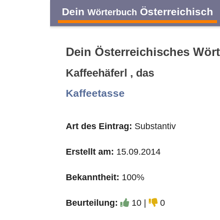
Dein
Österreichisch
Wörterbuch
Dein Österreichisches Wör
Kaffeehäferl , das
A
B
C
D
Kaffeetasse
O
P
Q
R
Art des Eintrag:
Substantiv
Erstellt am:
15.09.2014
Bekanntheit:
100%
Beurteilung:
10 |
0