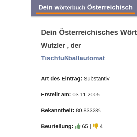
Dein
Österreichisch
Wörterbuch
Dein Österreichisches Wör
Wutzler , der
A
B
C
D
Tischfußballautomat
O
P
Q
R
Art des Eintrag:
Substantiv
Erstellt am:
03.11.2005
Bekanntheit:
80.8333%
Beurteilung:
65 |
4