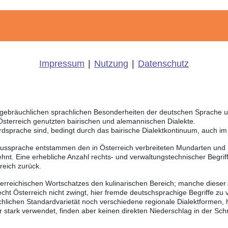
Impressum
|
Nutzung
|
Datenschutz
ch gebräuchlichen sprachlichen Besonderheiten der deutschen Sprache 
 Österreich genutzten bairischen und alemannischen Dialekte.
rdsprache sind, bedingt durch das bairische Dialektkontinuum, auch i
Aussprache entstammen den in Österreich verbreiteten Mundarten und r
hnt. Eine erhebliche Anzahl rechts- und verwaltungstechnischer Begri
reich zurück.
sterreichischen Wortschatzes den kulinarischen Bereich; manche dieser
ht Österreich nicht zwingt, hier fremde deutschsprachige Begriffe zu
chlichen Standardvarietät noch verschiedene regionale Dialektformen,
stark verwendet, finden aber keinen direkten Niederschlag in der Schr