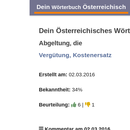
Dein
Österreichisch
Wörterbuch
Dein Österreichisches Wör
Abgeltung, die
A
B
C
D
Vergütung, Kostenersatz
O
P
Q
R
Erstellt am:
02.03.2016
Bekanntheit:
34%
Beurteilung:
6 |
1
Kommentar am 02.03.2016