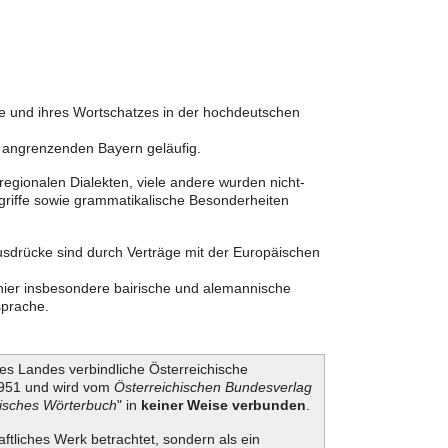
he und ihres Wortschatzes in der hochdeutschen
m angrenzenden Bayern geläufig.
egionalen Dialekten, viele andere wurden nicht-
griffe sowie grammatikalische Besonderheiten
Ausdrücke sind durch Verträge mit der Europäischen
 hier insbesondere bairische und alemannische
sprache.
es Landes verbindliche Österreichische
 1951 und wird vom
Österreichischen Bundesverlag
hisches Wörterbuch
" in
keiner Weise verbunden
.
aftliches Werk betrachtet, sondern als ein