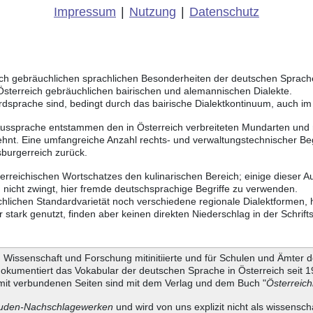
Impressum
|
Nutzung
|
Datenschutz
eich gebräuchlichen sprachlichen Besonderheiten der deutschen Sprac
 Österreich gebräuchlichen bairischen und alemannischen Dialekte.
rdsprache sind, bedingt durch das bairische Dialektkontinuum, auch i
Aussprache entstammen den in Österreich verbreiteten Mundarten und r
hnt. Eine umfangreiche Anzahl rechts- und verwaltungstechnischer Be
burgerreich zurück.
terreichischen Wortschatzes den kulinarischen Bereich; einige dieser 
nicht zwingt, hier fremde deutschsprachige Begriffe zu verwenden.
chlichen Standardvarietät noch verschiedene regionale Dialektformen,
tark genutzt, finden aber keinen direkten Niederschlag in der Schrift
Wissenschaft und Forschung mitinitiierte und für Schulen und Ämter d
dokumentiert das Vokabular der deutschen Sprache in Österreich seit
it verbundenen Seiten sind mit dem Verlag und dem Buch "
Österreic
uden-Nachschlagewerken
und wird von uns explizit nicht als wissensch