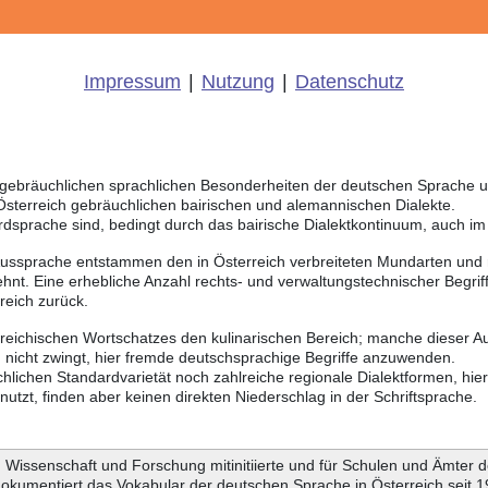
Impressum
|
Nutzung
|
Datenschutz
ich gebräuchlichen sprachlichen Besonderheiten der deutschen Sprache
 Österreich gebräuchlichen bairischen und alemannischen Dialekte.
rdsprache sind, bedingt durch das bairische Dialektkontinuum, auch i
Aussprache entstammen den in Österreich verbreiteten Mundarten und r
hnt. Eine erhebliche Anzahl rechts- und verwaltungstechnischer Begri
reich zurück.
rreichischen Wortschatzes den kulinarischen Bereich; manche dieser A
 nicht zwingt, hier fremde deutschsprachige Begriffe anzuwenden.
chlichen Standardvarietät noch zahlreiche regionale Dialektformen, hie
tzt, finden aber keinen direkten Niederschlag in der Schriftsprache.
Wissenschaft und Forschung mitinitiierte und für Schulen und Ämter d
dokumentiert das Vokabular der deutschen Sprache in Österreich seit