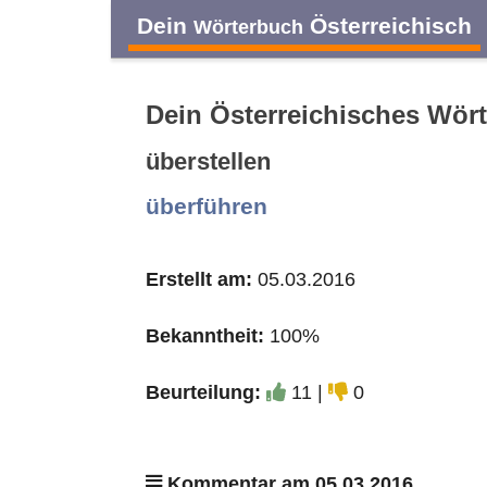
Dein
Österreichisch
Wörterbuch
Dein Österreichisches Wör
überstellen
A
B
C
D
überführen
O
P
Q
R
Erstellt am:
05.03.2016
Bekanntheit:
100%
Beurteilung:
11 |
0
Kommentar am 05.03.2016