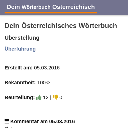
Dein
Österreichisch
Wörterbuch
Dein Österreichisches Wörterbuch
Überstellung
A
B
C
D
E
F
G
H
I
Überführung
Erstellt am:
05.03.2016
J
K
L
M
N
O
P
Q
R
Bekanntheit:
100%
S
T
U
V
W
X
Y
Z
Beurteilung:
12 |
0
Kommentar am 05.03.2016