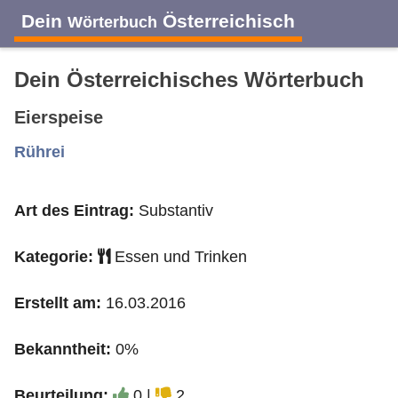
Dein
Österreichisch
Wörterbuch
Dein Österreichisches Wörterbuch
Eierspeise
A
B
C
D
E
F
G
H
I
Rührei
Art des Eintrag:
Substantiv
J
K
L
M
N
O
P
Q
R
Kategorie:
Essen und Trinken
S
T
U
V
W
X
Y
Z
Erstellt am:
16.03.2016
Bekanntheit:
0%
Beurteilung:
0 |
2