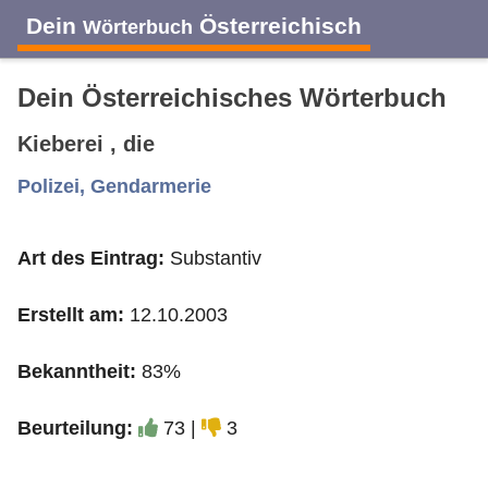
Dein
Österreichisch
Wörterbuch
Dein Österreichisches Wörterbuch
Kieberei , die
A
B
C
D
E
F
G
H
I
Polizei, Gendarmerie
Art des Eintrag:
Substantiv
J
K
L
M
N
O
P
Q
R
Erstellt am:
12.10.2003
S
T
U
V
W
X
Y
Z
Bekanntheit:
83%
Beurteilung:
73 |
3