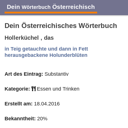
Dein
Österreichisch
Wörterbuch
Dein Österreichisches Wörterbuch
Hollerküchel , das
A
B
C
D
E
F
G
H
I
in Teig getauchte und dann in Fett
herausgebackene Holunderblüten
J
K
L
M
N
O
P
Q
R
Art des Eintrag:
Substantiv
S
T
U
V
W
X
Y
Z
Kategorie:
Essen und Trinken
Erstellt am:
18.04.2016
Bekanntheit:
20%