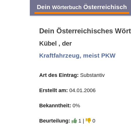
Dein
Österreichisch
Wörterbuch
Dein Österreichisches Wör
Kübel , der
A
B
C
D
Kraftfahrzeug, meist PKW
O
P
Q
R
Art des Eintrag:
Substantiv
Erstellt am:
04.01.2006
Bekanntheit:
0%
Beurteilung:
1 |
0