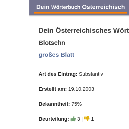
Dein
Österreichisch
Wörterbuch
Dein Österreichisches Wör
Blotschn
A
B
C
D
großes Blatt
O
P
Q
R
Art des Eintrag:
Substantiv
Erstellt am:
19.10.2003
Bekanntheit:
75%
Beurteilung:
3 |
1