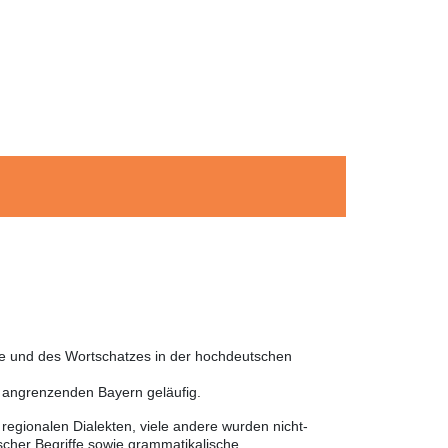
he und des Wortschatzes in der hochdeutschen
m angrenzenden Bayern geläufig.
egionalen Dialekten, viele andere wurden nicht-
cher Begriffe sowie grammatikalische