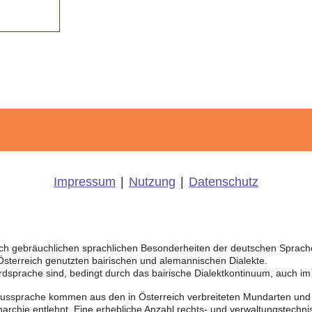
Impressum
|
Nutzung
|
Datenschutz
eich gebräuchlichen sprachlichen Besonderheiten der deutschen Sprac
 Österreich genutzten bairischen und alemannischen Dialekte.
rdsprache sind, bedingt durch das bairische Dialektkontinuum, auch i
Aussprache kommen aus den in Österreich verbreiteten Mundarten und r
chie entlehnt. Eine erhebliche Anzahl rechts- und verwaltungstechnis