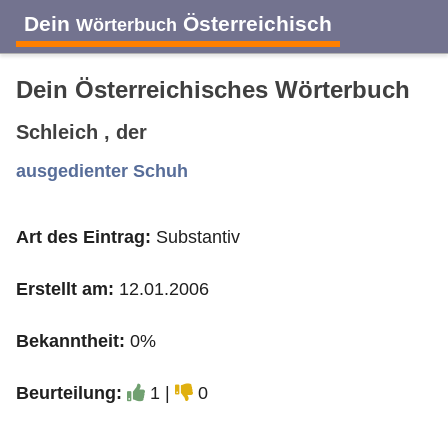
Dein
Österreichisch
Wörterbuch
Dein Österreichisches Wörterbuch
Schleich , der
A
B
C
D
E
F
G
H
I
ausgedienter Schuh
Art des Eintrag:
Substantiv
J
K
L
M
N
O
P
Q
R
Erstellt am:
12.01.2006
S
T
U
V
W
X
Y
Z
Bekanntheit:
0%
Beurteilung:
1 |
0