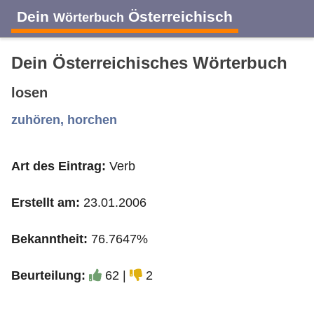
Dein
Österreichisch
Wörterbuch
Dein Österreichisches Wörterbuch
losen
A
B
C
D
E
F
G
H
I
zuhören, horchen
Art des Eintrag:
Verb
J
K
L
M
N
O
P
Q
R
Erstellt am:
23.01.2006
S
T
U
V
W
X
Y
Z
Bekanntheit:
76.7647%
Beurteilung:
62 |
2