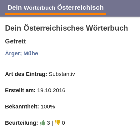
Dein
Österreichisch
Wörterbuch
Dein Österreichisches Wörterbuch
Gefrett
A
B
C
D
E
F
G
H
I
Ärger; Mühe
Art des Eintrag:
Substantiv
J
K
L
M
N
O
P
Q
R
Erstellt am:
19.10.2016
S
T
U
V
W
X
Y
Z
Bekanntheit:
100%
Beurteilung:
3 |
0