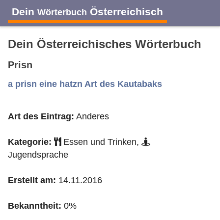
Dein
Österreichisch
Wörterbuch
Dein Österreichisches Wörterbuch
Prisn
A
B
C
D
E
F
G
H
I
a prisn eine hatzn Art des Kautabaks
Art des Eintrag:
Anderes
J
K
L
M
N
O
P
Q
R
Kategorie:
Essen und Trinken,
S
T
U
V
W
X
Y
Z
Jugendsprache
Erstellt am:
14.11.2016
Bekanntheit:
0%