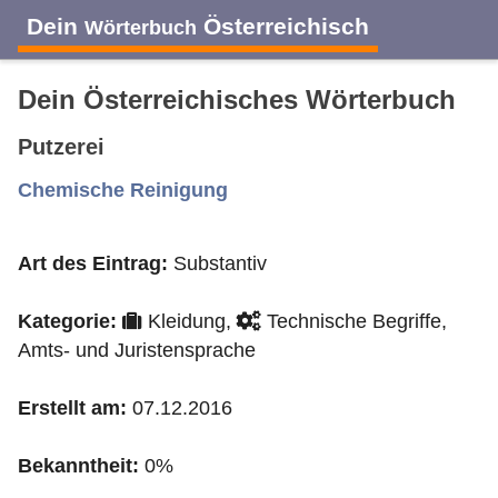
Dein
Österreichisch
Wörterbuch
Dein Österreichisches Wörterbuch
Putzerei
A
B
C
D
E
F
G
H
I
Chemische Reinigung
Art des Eintrag:
Substantiv
J
K
L
M
N
O
P
Q
R
Kategorie:
Kleidung,
Technische Begriffe,
S
T
U
V
W
X
Y
Z
Amts- und Juristensprache
Erstellt am:
07.12.2016
Bekanntheit:
0%