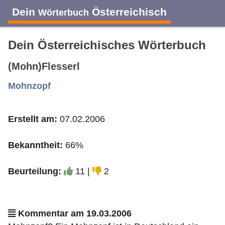
Dein
Österreichisch
Wörterbuch
Dein Österreichisches Wörterbuch
(Mohn)Flesserl
A
B
C
D
E
F
G
H
I
Mohnzopf
Erstellt am:
07.02.2006
J
K
L
M
N
O
P
Q
R
Bekanntheit:
66%
S
T
U
V
W
X
Y
Z
Beurteilung:
11 |
2
Kommentar am 19.03.2006