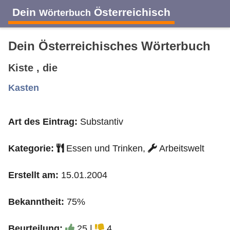
Dein
Österreichisch
Wörterbuch
Dein Österreichisches Wörterbuch
Kiste , die
A
B
C
D
E
F
G
H
I
Kasten
Art des Eintrag:
Substantiv
J
K
L
M
N
O
P
Q
R
Kategorie:
Essen und Trinken,
Arbeitswelt
S
T
U
V
W
X
Y
Z
Erstellt am:
15.01.2004
Bekanntheit:
75%
Beurteilung:
25 |
4