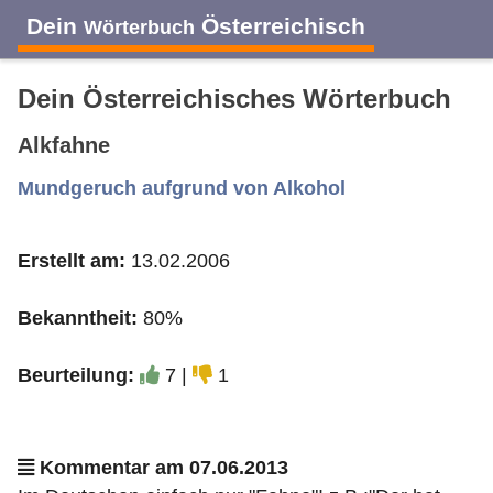
Dein
Österreichisch
Wörterbuch
Dein Österreichisches Wörterbuch
Alkfahne
A
B
C
D
E
F
G
H
I
Mundgeruch aufgrund von Alkohol
Erstellt am:
13.02.2006
J
K
L
M
N
O
P
Q
R
Bekanntheit:
80%
S
T
U
V
W
X
Y
Z
Beurteilung:
7 |
1
Kommentar am 07.06.2013