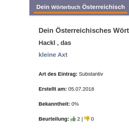
Dein
Österreichisch
Wörterbuch
Dein Österreichisches Wör
Hackl , das
A
B
C
D
kleine Axt
O
P
Q
R
Art des Eintrag:
Substantiv
Erstellt am:
05.07.2018
Bekanntheit:
0%
Beurteilung:
2 |
0