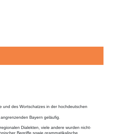
he und des Wortschatzes in der hochdeutschen
m angrenzenden Bayern geläufig.
egionalen Dialekten, viele andere wurden nicht-
nischer Begriffe sowie grammatikalische