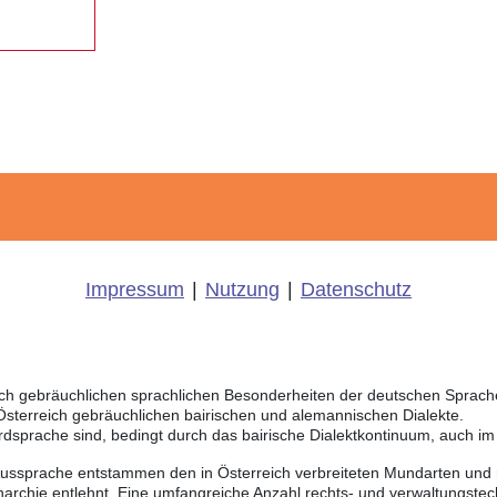
Impressum
|
Nutzung
|
Datenschutz
eich gebräuchlichen sprachlichen Besonderheiten der deutschen Sprac
 Österreich gebräuchlichen bairischen und alemannischen Dialekte.
rdsprache sind, bedingt durch das bairische Dialektkontinuum, auch i
Aussprache entstammen den in Österreich verbreiteten Mundarten und r
chie entlehnt. Eine umfangreiche Anzahl rechts- und verwaltungstech