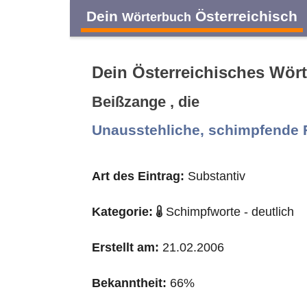
Dein
Österreichisch
Wörterbuch
Dein Österreichisches Wör
Beißzange , die
A
B
C
D
Unausstehliche, schimpfende 
O
P
Q
R
Art des Eintrag:
Substantiv
Kategorie:
Schimpfworte - deutlich
Erstellt am:
21.02.2006
Bekanntheit:
66%