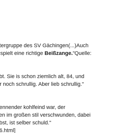
eatergruppe des SV Gächingen(...)Auch
pielt eine richtige
Beißzange.
"Quelle:
. Sie is schon ziemlich alt, 84, und
r noch schrullig. Aber lieb schrullig."
ennender kohlfeind war, der
en im großen stil verschwunden, dabei
st, ist selber schuld."
6.html]