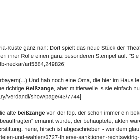
Adria-Küste ganz nah: Dort spielt das neue Stück der Th
en ihrer Rolle einen ganz besonderen Stempel auf: "Sie s
alb-neckar/art5684,249826]
ayern(...) Und hab noch eine Oma, die hier im Haus lebt
ne richtige
Beißzange
, aber mittlerweile is sie einfach nu
diary/Verdandi/show/page/43/7744]
die alte
beißzange
von der fdp, der schon immer ein bek
eauftragten" ernannt wurde, der behauptete, akten wär
rstiftung. nene, hirsch ist abgeschrieben - wer dem glaub
parteien-und-wahlen/6727-thierse-sanktionen-rechtswidrig-