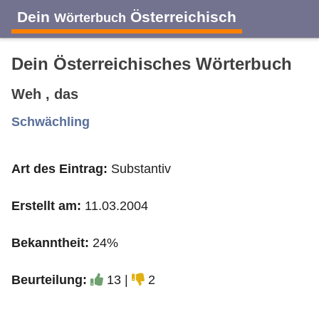
Dein
Österreichisch
Wörterbuch
Dein Österreichisches Wörterbuch
Weh , das
A
B
C
D
E
F
G
H
I
Schwächling
Art des Eintrag:
Substantiv
J
K
L
M
N
O
P
Q
R
Erstellt am:
11.03.2004
S
T
U
V
W
X
Y
Z
Bekanntheit:
24%
Beurteilung:
13 |
2