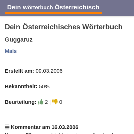
Dein
Österreichisch
Wörterbuch
Dein Österreichisches Wörterbuch
Guggaruz
A
B
C
D
E
F
G
H
I
Mais
Erstellt am:
09.03.2006
J
K
L
M
N
O
P
Q
R
Bekanntheit:
50%
S
T
U
V
W
X
Y
Z
Beurteilung:
2 |
0
Kommentar am 16.03.2006