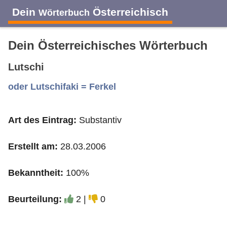
Dein
Österreichisch
Wörterbuch
Dein Österreichisches Wörterbuch
Lutschi
A
B
C
D
E
F
G
H
I
oder Lutschifaki = Ferkel
Art des Eintrag:
Substantiv
J
K
L
M
N
O
P
Q
R
Erstellt am:
28.03.2006
S
T
U
V
W
X
Y
Z
Bekanntheit:
100%
Beurteilung:
2 |
0