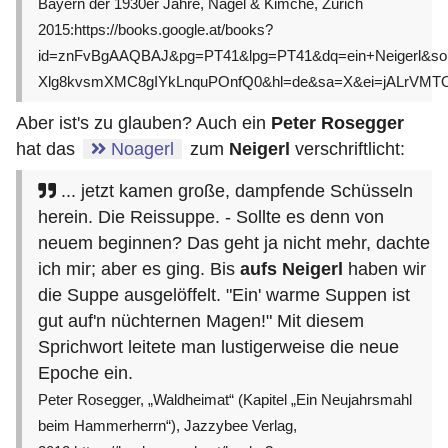
Bayern der 1930er Jahre, Nagel & Kimche, Zürich
2015:https://books.google.at/books?
id=znFvBgAAQBAJ&pg=PT41&lpg=PT41&dq=ein+Neigerl&sour
Xlg8kvsmXMC8gIYkLnquPOnfQ0&hl=de&sa=X&ei=jALrVMTO
Aber ist's zu glauben? Auch ein
Peter Rosegger
hat das
Noagerl
zum
Neigerl
verschriftlicht:
... jetzt kamen große, dampfende Schüsseln
herein. Die Reissuppe. - Sollte es denn von
neuem beginnen? Das geht ja nicht mehr, dachte
ich mir; aber es ging. Bis
aufs Neigerl
haben wir
die Suppe ausgelöffelt. "Ein' warme Suppen ist
gut auf'n nüchternen Magen!" Mit diesem
Sprichwort leitete man lustigerweise die neue
Epoche ein.
Peter Rosegger, „Waldheimat“ (Kapitel „Ein Neujahrsmahl
beim Hammerherrn“), Jazzybee Verlag,