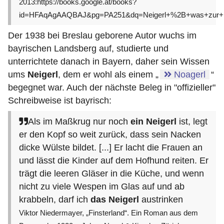
2013:https://books.google.at/books?
id=HFAqAgAAQBAJ&pg=PA251&dq=Neigerl+%2B+was+zur+
Der 1938 bei Breslau geborene Autor wuchs im
bayrischen Landsberg auf, studierte und
unterrichtete danach in Bayern, daher sein Wissen
ums
Neigerl
, dem er wohl als einem „
Noagerl
“
begegnet war. Auch der nächste Beleg in "offizieller"
Schreibweise ist bayrisch:
Als im Maßkrug nur noch
ein Neigerl
ist, legt
er den Kopf so weit zurück, dass sein Nacken
dicke Wülste bildet. [...] Er lacht die Frauen an
und lässt die Kinder auf dem Hofhund reiten. Er
trägt die leeren Gläser in die Küche, und wenn
nicht zu viele Wespen im Glas auf und ab
krabbeln, darf ich
das Neigerl
austrinken
Viktor Niedermayer, „Finsterland“. Ein Roman aus dem