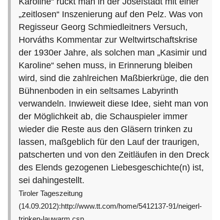
Karoline“ rückt man in der Josefstadt mit einer
„zeitlosen“ Inszenierung auf den Pelz. Was von
Regisseur Georg Schmiedleitners Versuch,
Horváths Kommentar zur Weltwirtschaftskrise
der 1930er Jahre, als solchen man „Kasimir und
Karoline“ sehen muss, in Erinnerung bleiben
wird, sind die zahlreichen Maßbierkrüge, die den
Bühnenboden in ein seltsames Labyrinth
verwandeln. Inwieweit diese Idee, sieht man von
der Möglichkeit ab, die Schauspieler immer
wieder die Reste aus den Gläsern trinken zu
lassen, maßgeblich für den Lauf der traurigen,
patscherten und von den Zeitläufen in den Dreck
des Elends gezogenen Liebesgeschichte(n) ist,
sei dahingestellt.
Tiroler Tageszeitung
(14.09.2012):http://www.tt.com/home/5412137-91/neigerl-
trinken-lauwarm.csp