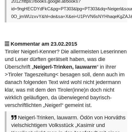
2012:https://books.google.at/books?
id=9ngHECDYdFkC&pg=PT303&lpg=PT303&dq=Neigerl&sou
0O_jmWUzxvY&hl=de&sa=X&ei=U1PrVN6sNYHhaqeKgZAJ&v
Kommentar am 23.02.2015
Tiroler Neigerl-Kenner? Die allermeisten Leserinnen
und Leser dürften gerätselt haben, was die
Überschrift „
Neigerl-Trinken, lauwarm
“ in ihrer
>Tiroler Tageszeitung< besagen soll, denn auch im
danach folgenden Text wird wohl nicht jedermann
klar, was mit dem den Tiroler(inne)n doch nicht
wirklich geläufigen, da überwiegend bayrisch-
verschriftlichten „Neigerl“ gemeint ist.
Neigerl-Trinken, lauwarm. Ödön von Horváths
vielschichtigem Volksstück „Kasimir und