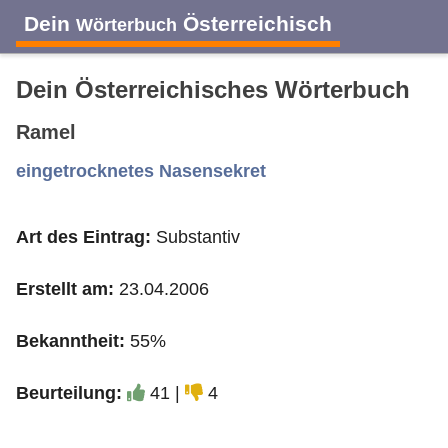
Dein
Österreichisch
Wörterbuch
Dein Österreichisches Wörterbuch
Ramel
A
B
C
D
E
F
G
H
I
eingetrocknetes Nasensekret
Art des Eintrag:
Substantiv
J
K
L
M
N
O
P
Q
R
Erstellt am:
23.04.2006
S
T
U
V
W
X
Y
Z
Bekanntheit:
55%
Beurteilung:
41 |
4