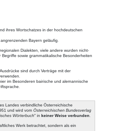
und ihres Wortschatzes in der hochdeutschen
m angrenzenden Bayern geläufig.
egionalen Dialekten, viele andere wurden nicht-
 Begriffe sowie grammatikalische Besonderheiten
 Ausdrücke sind durch Verträge mit der
 verwenden.
 hier im Besonderen bairische und alemannische
iftsprache.
es Landes verbindliche Österreichische
 1951 und wird vom
Österreichischen Bundesverlag
hisches Wörterbuch
" in
keiner Weise verbunden
.
aftliches Werk betrachtet, sondern als ein