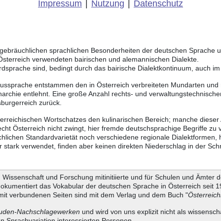
Impressum
|
Nutzung
|
Datenschutz
ch gebräuchlichen sprachlichen Besonderheiten der deutschen Sprache 
 Österreich verwendeten bairischen und alemannischen Dialekte.
rdsprache sind, bedingt durch das bairische Dialektkontinuum, auch i
Aussprache entstammen den in Österreich verbreiteten Mundarten und r
chie entlehnt. Eine große Anzahl rechts- und verwaltungstechnischer
burgerreich zurück.
sterreichischen Wortschatzes den kulinarischen Bereich; manche dieser
ht Österreich nicht zwingt, hier fremde deutschsprachige Begriffe zu
chlichen Standardvarietät noch verschiedene regionale Dialektformen,
stark verwendet, finden aber keinen direkten Niederschlag in der Schr
Wissenschaft und Forschung mitinitiierte und für Schulen und Ämter d
dokumentiert das Vokabular der deutschen Sprache in Österreich seit
it verbundenen Seiten sind mit dem Verlag und dem Buch "
Österreic
uden-Nachschlagewerken
und wird von uns explizit nicht als wissensch
en Sprachvariation interessierten Personen.