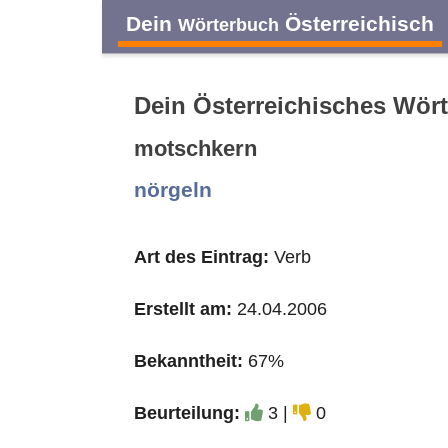
Dein
Österreichisch
Wörterbuch
Dein Österreichisches Wör
motschkern
A
B
C
D
nörgeln
O
P
Q
R
Art des Eintrag:
Verb
Erstellt am:
24.04.2006
Bekanntheit:
67%
Beurteilung:
3 |
0