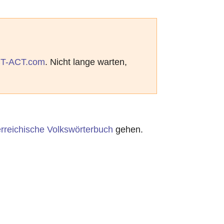
T-ACT.com
. Nicht lange warten,
rreichische Volkswörterbuch
gehen.